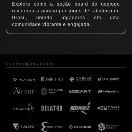
Explore como a seção board do uspjogo
revigorou a paixão por jogos de tabuleiro no
Brasil, unindo jogadores em uma
comunidade vibrante e engajada.
uspjogo@gmail.com